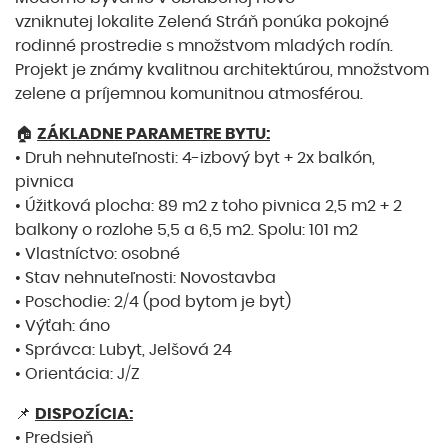
vzniknutej lokalite Zelená Stráň ponúka pokojné
rodinné prostredie s množstvom mladých rodín.
Projekt je známy kvalitnou architektúrou, množstvom
zelene a príjemnou komunitnou atmosférou.
🏠
ZÁKLADNE PARAMETRE BYTU:
• Druh nehnuteľnosti: 4-izbový byt + 2x balkón,
pivnica
• Úžitková plocha: 89 m2 z toho pivnica 2,5 m2 + 2
balkony o rozlohe 5,5 a 6,5 m2. Spolu: 101 m2
• Vlastníctvo: osobné
• Stav nehnuteľnosti: Novostavba
• Poschodie: 2/4 (pod bytom je byt)
• Výťah: áno
• Správca: Lubyt, Jelšová 24
• Orientácia: J/Z
📌
DISPOZÍCIA:
• Predsieň