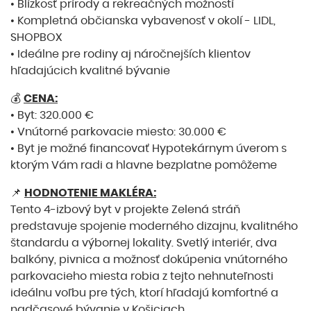
• Blízkosť prírody a rekreačných možností
• Kompletná občianska vybavenosť v okolí - LIDL,
SHOPBOX
• Ideálne pre rodiny aj náročnejších klientov
hľadajúcich kvalitné bývanie
💰
CENA:
• Byt: 320.000 €
• Vnútorné parkovacie miesto: 30.000 €
• Byt je možné financovať Hypotekárnym úverom s
ktorým Vám radi a hlavne bezplatne pomôžeme
📌
HODNOTENIE MAKLÉRA:
Tento 4-izbový byt v projekte Zelená stráň
predstavuje spojenie moderného dizajnu, kvalitného
štandardu a výbornej lokality. Svetlý interiér, dva
balkóny, pivnica a možnosť dokúpenia vnútorného
parkovacieho miesta robia z tejto nehnuteľnosti
ideálnu voľbu pre tých, ktorí hľadajú komfortné a
nadčasové bývanie v Košiciach.