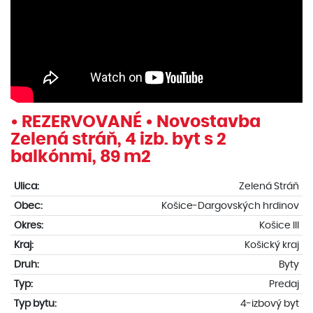
• REZERVOVANÉ • Novostavba
Zelená stráň, 4 izb. byt s 2
balkónmi, 89 m2
Ulica:
Zelená Stráň
Obec:
Košice-Dargovských hrdinov
Okres:
Košice III
Kraj:
Košický kraj
Druh:
Byty
Typ:
Predaj
Typ bytu:
4-izbový byt