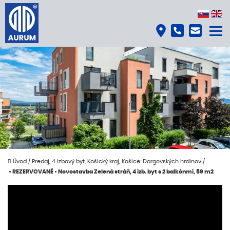
Úvod
/
Predaj, 4 izbový byt, Košický kraj, Košice-Dargovských hrdinov
/
• REZERVOVANÉ • Novostavba Zelená stráň, 4 izb. byt s 2 balkónmi, 89 m2