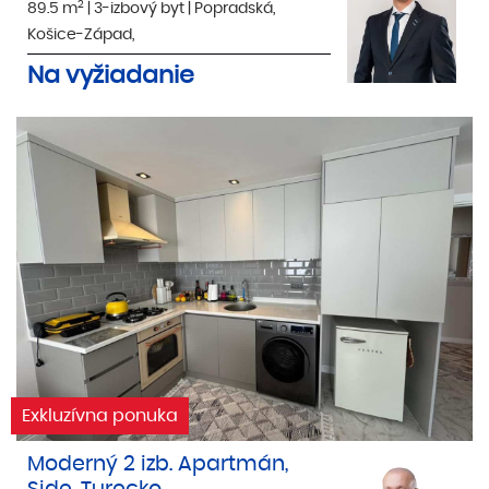
2
89.5 m
|
3-izbový byt
|
Popradská,
Košice-Západ,
Na vyžiadanie
Exkluzívna ponuka
Moderný 2 izb. Apartmán,