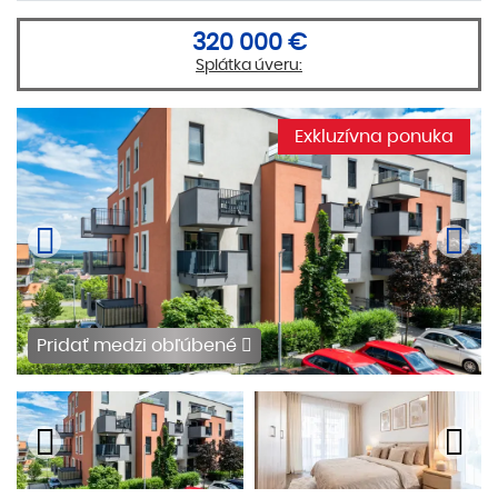
320 000 €
Splátka úveru:
Exkluzívna ponuka
Pridať medzi obľúbené