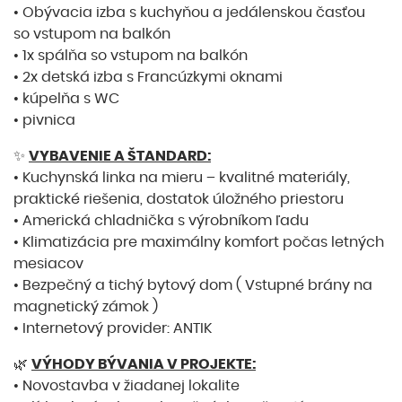
• Obývacia izba s kuchyňou a jedálenskou časťou
so vstupom na balkón
• 1x spálňa so vstupom na balkón
• 2x detská izba s Francúzkymi oknami
• kúpelňa s WC
• pivnica
✨
VYBAVENIE A ŠTANDARD:
• Kuchynská linka na mieru – kvalitné materiály,
praktické riešenia, dostatok úložného priestoru
• Americká chladnička s výrobníkom ľadu
• Klimatizácia pre maximálny komfort počas letných
mesiacov
• Bezpečný a tichý bytový dom ( Vstupné brány na
magnetický zámok )
• Internetový provider: ANTIK
🌿
VÝHODY BÝVANIA V PROJEKTE:
• Novostavba v žiadanej lokalite