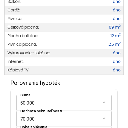
Balkón:
áno
Garáž:
áno
Pivnica:
áno
2
Celková plocha:
89 m
2
Plocha balkóna:
12 m
2
Pivnica plocha:
2.5 m
Vykurovanie - lokálne:
áno
Internet:
áno
Káblová TV:
áno