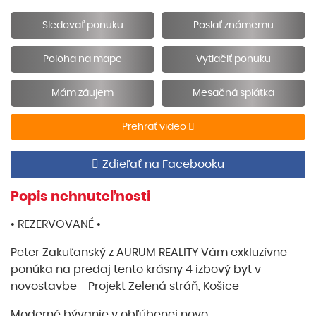
Sledovať ponuku
Poslať známemu
Poloha na mape
Vytlačiť ponuku
Mám záujem
Mesačná splátka
Prehrať video
Zdieľať na Facebooku
Popis nehnuteľnosti
• REZERVOVANÉ •
Peter Zakuťanský z AURUM REALITY Vám exkluzívne
ponúka na predaj tento krásny 4 izbový byt v
novostavbe - Projekt Zelená stráň, Košice
Moderné bývanie v obľúbenej novo