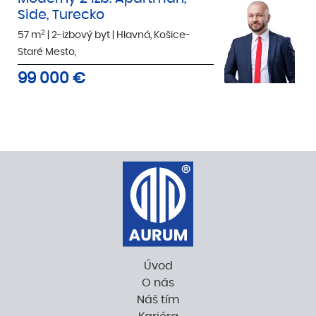
Side, Turecko
2
57 m
|
2-izbový byt
|
Hlavná, Košice-
Staré Mesto,
99 000
€
Úvod
O nás
Náš tím