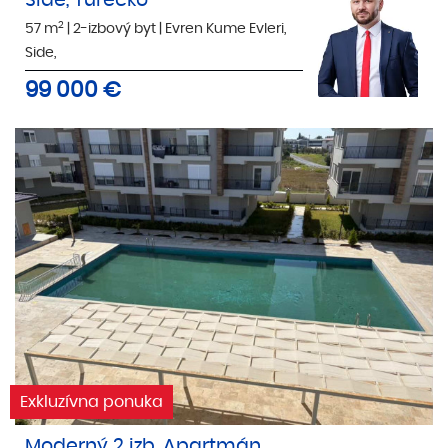
Side, Turecko
2
57 m
|
2-izbový byt
|
Evren Kume Evleri,
Side,
99 000
€
Exkluzívna ponuka
Moderný 2 izb. Apartmán,