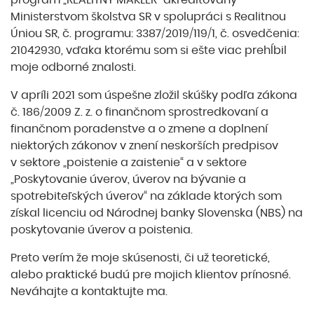
program „REALITNY MAKLER“ akreditovaný
Ministerstvom školstva SR v spolupráci s Realitnou
Úniou SR, č. programu: 3387/2019/119/1, č. osvedčenia:
21042930, vďaka ktorému som si ešte viac prehĺbil
moje odborné znalosti.
V apríli 2021 som úspešne zložil skúšky podľa zákona
č. 186/2009 Z. z. o finančnom sprostredkovaní a
finančnom poradenstve a o zmene a doplnení
niektorých zákonov v znení neskorších predpisov
v sektore „poistenie a zaistenie“ a v sektore
„Poskytovanie úverov, úverov na bývanie a
spotrebiteľských úverov“ na základe ktorých som
získal licenciu od Národnej banky Slovenska (NBS) na
poskytovanie úverov a poistenia.
Preto verím že moje skúsenosti, či už teoretické,
alebo praktické budú pre mojich klientov prínosné.
Neváhajte a kontaktujte ma.