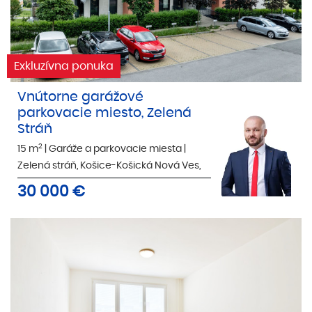
Exkluzívna ponuka
Vnútorne garážové
parkovacie miesto, Zelená
Stráň
2
15 m
|
Garáže a parkovacie miesta
|
Zelená stráň, Košice-Košická Nová Ves,
30 000
€