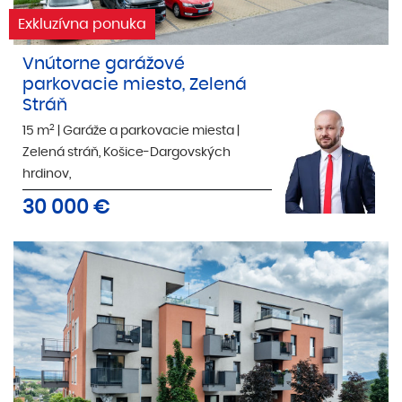
Exkluzívna ponuka
Vnútorne garážové
parkovacie miesto, Zelená
Stráň
2
15 m
|
Garáže a parkovacie miesta
|
Zelená stráň, Košice-Dargovských
hrdinov,
30 000
€