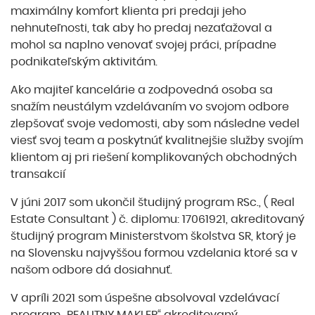
maximálny komfort klienta pri predaji jeho
nehnuteľnosti, tak aby ho predaj nezaťažoval a
mohol sa naplno venovať svojej práci, prípadne
podnikateľským aktivitám.
Ako majiteľ kancelárie a zodpovedná osoba sa
snažím neustálym vzdelávaním vo svojom odbore
zlepšovať svoje vedomosti, aby som následne vedel
viesť svoj team a poskytnúť kvalitnejšie služby svojím
klientom aj pri riešení komplikovaných obchodných
transakcií
V júni 2017 som ukončil študijný program RSc., ( Real
Estate Consultant ) č. diplomu: 17061921, akreditovaný
študijný program Ministerstvom školstva SR, ktorý je
na Slovensku najvyššou formou vzdelania ktoré sa v
našom odbore dá dosiahnuť.
V apríli 2021 som úspešne absolvoval vzdelávací