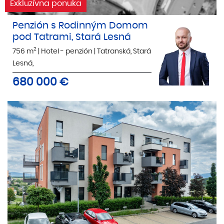
Exkluzívna ponuka
Penzión s Rodinným Domom
pod Tatrami, Stará Lesná
2
756 m
|
Hotel - penzión
|
Tatranská, Stará
Lesná,
680 000
€