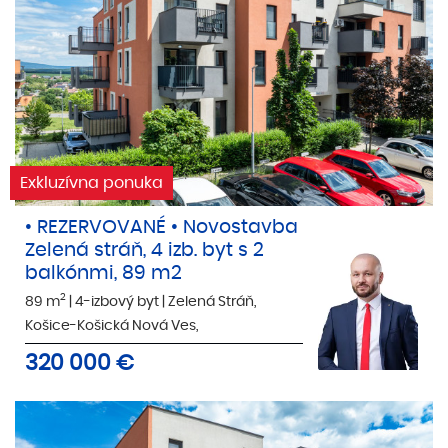
Exkluzívna ponuka
• REZERVOVANÉ • Novostavba
Zelená stráň, 4 izb. byt s 2
balkónmi, 89 m2
2
89 m
|
4-izbový byt
|
Zelená Stráň,
Košice-Košická Nová Ves,
320 000
€