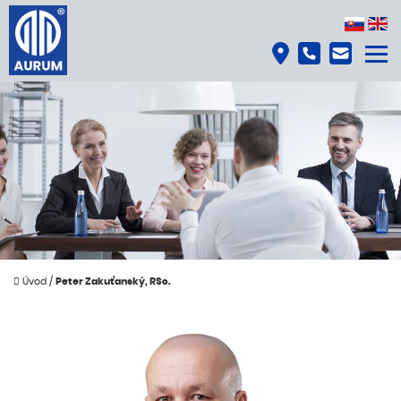
Úvod
/
Peter Zakuťanský, RSc.