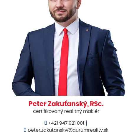
Peter Zakuťanský, RSc.
certifikovaný realitný maklér
+421 947 921 001
peter.zakutansky@aurumreality.sk