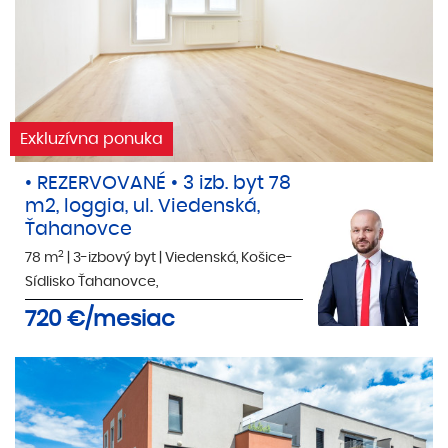
Exkluzívna ponuka
• REZERVOVANÉ • 3 izb. byt 78
m2, loggia, ul. Viedenská,
Ťahanovce
2
78 m
|
3-izbový byt
|
Viedenská, Košice-
Sídlisko Ťahanovce,
720
€/mesiac