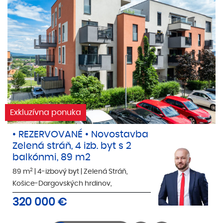
Exkluzívna ponuka
• REZERVOVANÉ • Novostavba
Zelená stráň, 4 izb. byt s 2
balkónmi, 89 m2
2
89 m
|
4-izbový byt
|
Zelená Stráň,
Košice-Dargovských hrdinov,
320 000
€