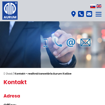
Úvod
/
Kontakt - realitná kancelária Aurum Košice
Kontakt
Adresa