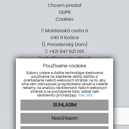
Chcem predať
GDPR
Cookies
Moldavská cesta 6
040 11 Košice
​​​​​​​(1. Poradenský Dom)
+421 947 921 001
info@aurumreality.sk
Používame cookies
Súbory cookie a ďalšie technológie sledovania
používame na zlepšenie vášho zážitku z
prehliadania našich webových stránok, na to, aby
sme vám zobrazovali prispôsobený obsah a cielené
reklamy, na analýzu návštevnosti našich webových
stránok a na pochopenie toho, odkiaľ naši
návštevníci prichádzajú.
Viac info
SÚHLASÍM
Nesúhlasím
webex.digital
-
REALVIA.sk