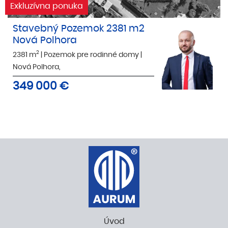
Exkluzívna ponuka
Stavebný Pozemok 2381 m2
Nová Polhora
2
2381 m
|
Pozemok pre rodinné domy
|
Nová Polhora,
349 000
€
Úvod