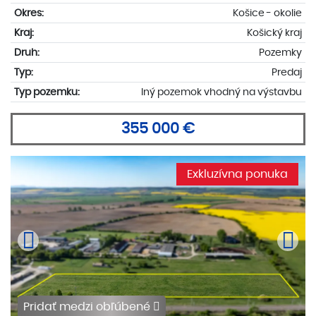
Okres:
Košice - okolie
Kraj:
Košický kraj
Druh:
Pozemky
Typ:
Predaj
Typ pozemku:
Iný pozemok vhodný na výstavbu
355 000 €
Exkluzívna ponuka
Pridať medzi obľúbené