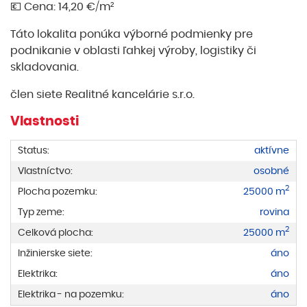
💶 Cena: 14,20 €/m²
Táto lokalita ponúka výborné podmienky pre
podnikanie v oblasti ľahkej výroby, logistiky či
skladovania.
člen siete Realitné kancelárie s.r.o.
Vlastnosti
Status:
aktívne
Vlastníctvo:
osobné
2
Plocha pozemku:
25000 m
Typ zeme:
rovina
2
Celková plocha:
25000 m
Inžinierske siete:
áno
Elektrika:
áno
Elektrika - na pozemku:
áno