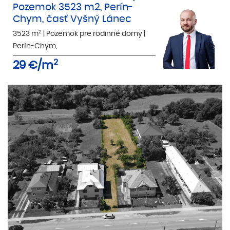
Pozemok 3523 m2, Perín-
Chym, časť Vyšný Lánec
2
3523 m
|
Pozemok pre rodinné domy
|
Perín-Chym,
2
29
€/m