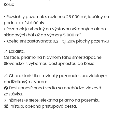
Košíc
• Rozsiahly pozemok s rozlohou 25 000 m², ideálny na
podnikateľské účely.
• Pozemok je vhodný na výstavbu výrobných alebo
skladových hál až do výmery 5 000 m²
• Koeficient zastavanoti: 0,2 - t.j. 20% plochy pozemku
📍 Lokalita:
Cestice, priamo na hlavnom ťahu smer západné
Slovensko, s výbornou dostupnosťou do Košíc.
📐 Charakteristika: rovinatý pozemok s pravidelným
obdĺžnikovým tvarom.
🚉 Dostupnosť: hneď vedľa sa nachádza vlaková
zastávka.
⚡ Inžinierske siete: elektrina priamo na pozemku.
🛣️ Prístup: obecná prístupová cesta.