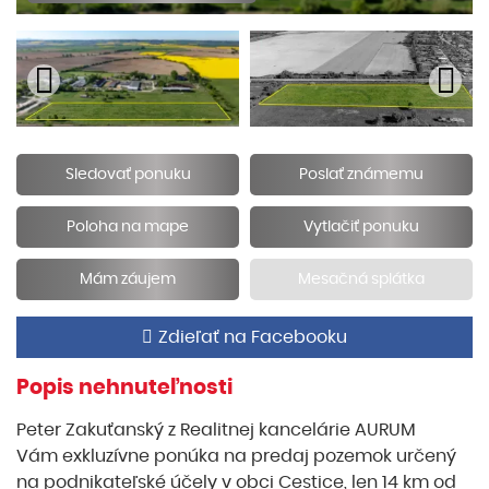
Sledovať ponuku
Poslať známemu
Poloha na mape
Vytlačiť ponuku
Mám záujem
Mesačná splátka
Zdieľať na Facebooku
Popis nehnuteľnosti
Peter Zakuťanský z Realitnej kancelárie AURUM
Vám exkluzívne ponúka na predaj pozemok určený
na podnikateľské účely v obci Cestice, len 14 km od