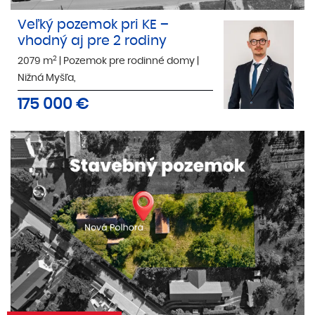
Veľký pozemok pri KE –
vhodný aj pre 2 rodiny
2
2079 m
|
Pozemok pre rodinné domy
|
Nižná Myšľa,
175 000
€