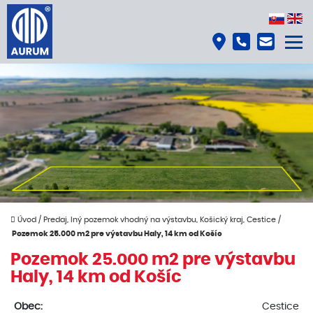
Úvod
/
Predaj, Iný pozemok vhodný na výstavbu, Košický kraj, Cestice
/
Pozemok 25.000 m2 pre výstavbu Haly, 14 km od Košíc
Pozemok 25.000 m2 pre výstavbu
Haly, 14 km od Košíc
Obec:
Cestice