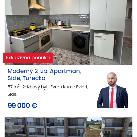
Exkluzívna ponuka
Moderný 2 izb. Apartmán,
Side, Turecko
2
57 m
|
2-izbový byt
|
Evren Kume Evleri,
Side,
99 000
€