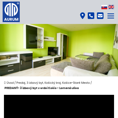
Úvod
/
Predaj, 3 izbový byt, Košický kraj, Košice-Staré Mesto
/
PREDANÝ- 3 izbový byt v srdci Košíc - Lomená ulica