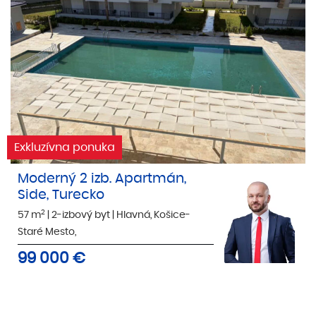
Exkluzívna ponuka
Moderný 2 izb. Apartmán,
Side, Turecko
2
57 m
|
2-izbový byt
|
Hlavná, Košice-
Staré Mesto,
99 000
€