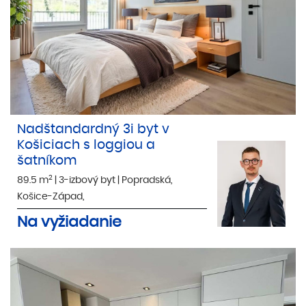
Nadštandardný 3i byt v
Košiciach s loggiou a
šatníkom
2
89.5 m
|
3-izbový byt
|
Popradská,
Košice-Západ,
Na vyžiadanie